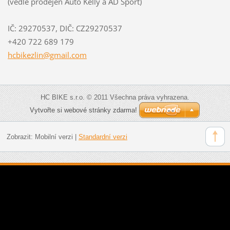
(vedle prodejen Auto Kelly a AD Sport)
IČ: 29270537, DIČ: CZ29270537
+420 722 689 179
hcbikezl
in@gmail
.com
HC BIKE s.r.o. © 2011 Všechna práva vyhrazena.
Vytvořte si webové stránky zdarma!
Zobrazit:
Mobilní verzi
|
Standardní verzi