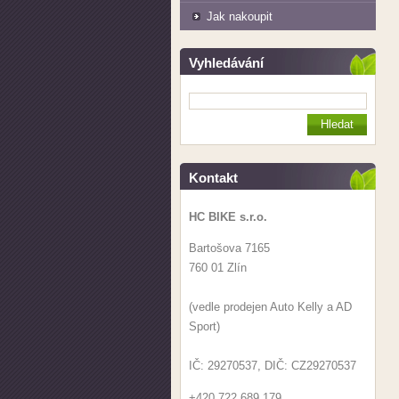
Jak nakoupit
Vyhledávání
Kontakt
HC BIKE s.r.o.
Bartošova 7165
760 01 Zlín
(vedle prodejen Auto Kelly a AD
Sport)
IČ: 29270537, DIČ: CZ29270537
+420 722 689 179