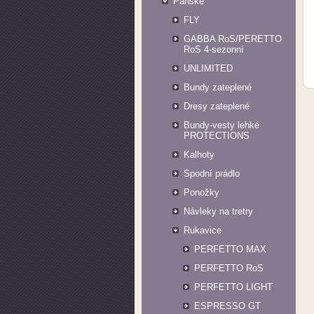
Pánské
FLY
GABBA RoS/PERETTO
RoS 4-sezonní
UNLIMITED
Bundy zateplené
Dresy zateplené
Bundy-vesty lehké
PROTECTIONS
Kalhoty
Spodní prádlo
Ponožky
Návleky na tretry
Rukavice
PERFETTO MAX
PERFETTO RoS
PERFETTO LIGHT
ESPRESSO GT