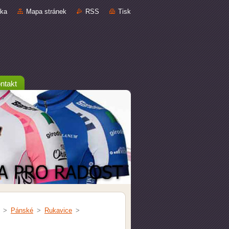
nka
Mapa stránek
RSS
Tisk
ntakt
>
Pánské
>
Rukavice
>