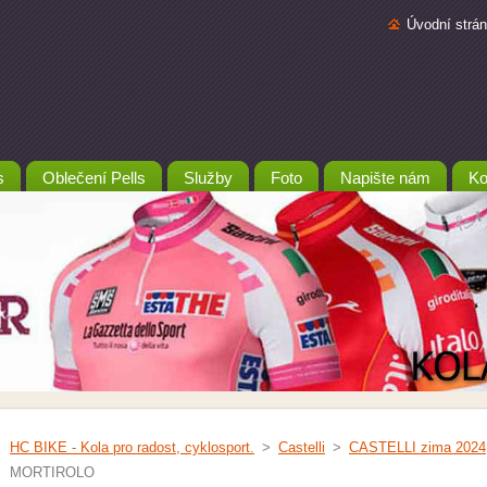
Úvodní strá
s
Oblečení Pells
Služby
Foto
Napište nám
Ko
HC BIKE - Kola pro radost, cyklosport.
>
Castelli
>
CASTELLI zima 2024
MORTIROLO