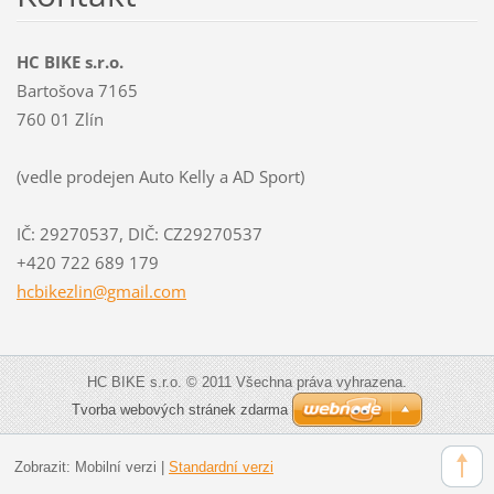
HC BIKE s.r.o.
Bartošova 7165
760 01 Zlín
(vedle prodejen Auto Kelly a AD Sport)
IČ: 29270537, DIČ: CZ29270537
+420 722 689 179
hcbikezl
in@gmail
.com
HC BIKE s.r.o. © 2011 Všechna práva vyhrazena.
Tvorba webových stránek zdarma
Zobrazit:
Mobilní verzi
|
Standardní verzi