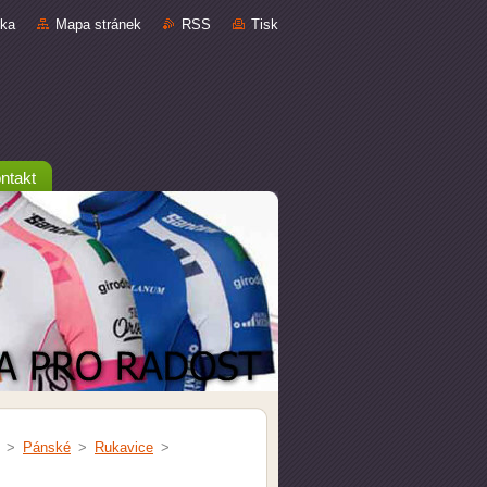
nka
Mapa stránek
RSS
Tisk
ntakt
>
Pánské
>
Rukavice
>