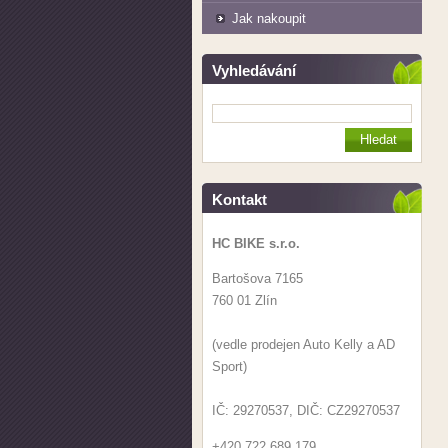
Jak nakoupit
Vyhledávání
Kontakt
HC BIKE s.r.o.
Bartošova 7165
760 01 Zlín
(vedle prodejen Auto Kelly a AD
Sport)
IČ: 29270537, DIČ: CZ29270537
+420 722 689 179