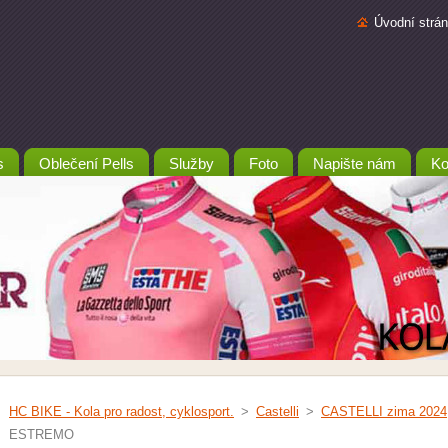
Úvodní strá
s
Oblečení Pells
Služby
Foto
Napište nám
Ko
HC BIKE - Kola pro radost, cyklosport.
>
Castelli
>
CASTELLI zima 2024
ESTREMO