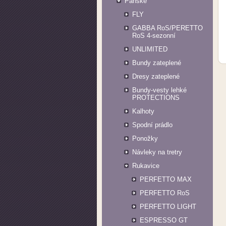
Pánské
FLY
GABBA RoS/PERETTO
RoS 4-sezonní
UNLIMITED
Bundy zateplené
Dresy zateplené
Bundy-vesty lehké
PROTECTIONS
Kalhoty
Spodní prádlo
Ponožky
Návleky na tretry
Rukavice
PERFETTO MAX
PERFETTO RoS
PERFETTO LIGHT
ESPRESSO GT