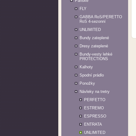
Pánské
FLY
GABBA RoS/PERETTO
RoS 4-sezonní
UNLIMITED
Bundy zateplené
Dresy zateplené
Bundy-vesty lehké
PROTECTIONS
Kalhoty
Spodní prádlo
Ponožky
Návleky na tretry
PERFETTO
ESTREMO
ESPRESSO
ENTRATA
UNLIMITED