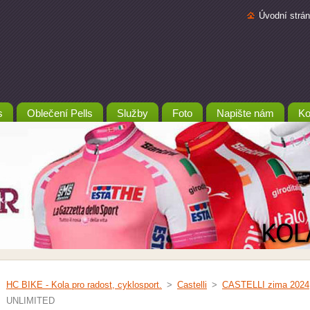
Úvodní strá
s
Oblečení Pells
Služby
Foto
Napište nám
Ko
HC BIKE - Kola pro radost, cyklosport.
>
Castelli
>
CASTELLI zima 2024
UNLIMITED