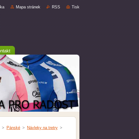
nka
Mapa stránek
RSS
Tisk
ntakt
>
Pánské
>
Návleky na tretry
>