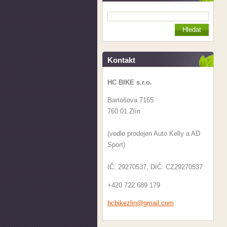
Kontakt
HC BIKE s.r.o.
Bartošova 7165
760 01 Zlín
(vedle prodejen Auto Kelly a AD
Sport)
IČ: 29270537, DIČ: CZ29270537
+420 722 689 179
hcbikezl
in@gmail
.com