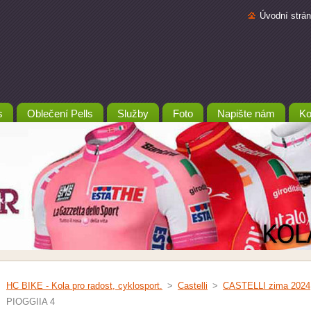
Úvodní strá
s
Oblečení Pells
Služby
Foto
Napište nám
Ko
HC BIKE - Kola pro radost, cyklosport.
>
Castelli
>
CASTELLI zima 2024
PIOGGIIA 4