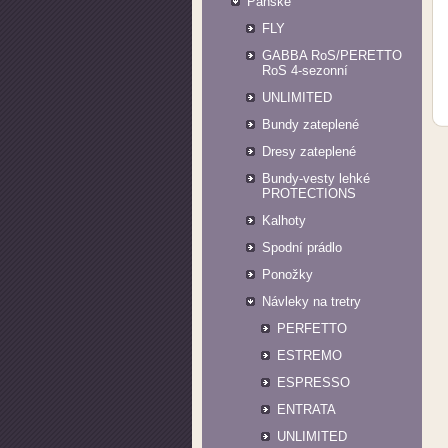
Pánské
FLY
GABBA RoS/PERETTO
RoS 4-sezonní
UNLIMITED
Bundy zateplené
Dresy zateplené
Bundy-vesty lehké
PROTECTIONS
Kalhoty
Spodní prádlo
Ponožky
Návleky na tretry
PERFETTO
ESTREMO
ESPRESSO
ENTRATA
UNLIMITED