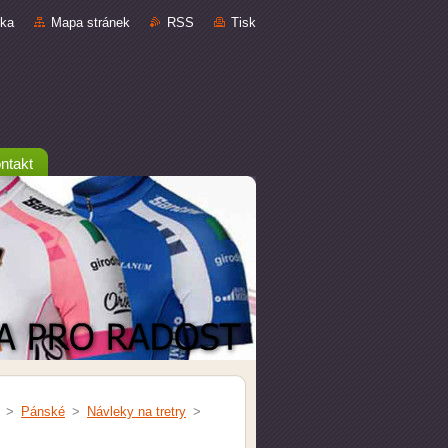
nka
Mapa stránek
RSS
Tisk
ntakt
>
Pánské
>
Návleky na tretry
>