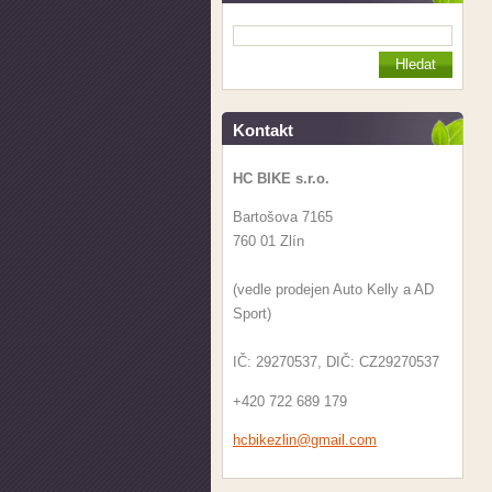
Kontakt
HC BIKE s.r.o.
Bartošova 7165
760 01 Zlín
(vedle prodejen Auto Kelly a AD
Sport)
IČ: 29270537, DIČ: CZ29270537
+420 722 689 179
hcbikezl
in@gmail
.com