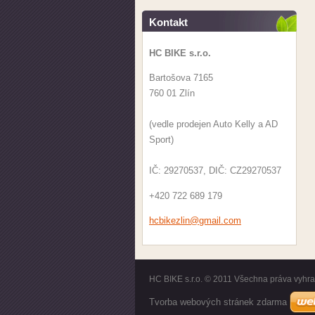
Kontakt
HC BIKE s.r.o.
Bartošova 7165
760 01 Zlín
(vedle prodejen Auto Kelly a AD
Sport)
IČ: 29270537, DIČ: CZ29270537
+420 722 689 179
hcbikezl
in@gmail
.com
HC BIKE s.r.o. © 2011 Všechna práva vyhr
Tvorba webových stránek zdarma