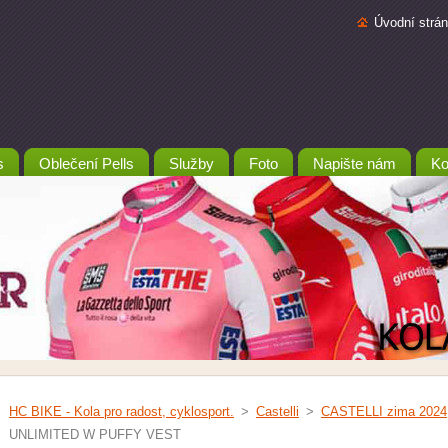
Úvodní strá
s
Oblečení Pells
Služby
Foto
Napište nám
Ko
HC BIKE - Kola pro radost, cyklosport.
>
Castelli
>
CASTELLI zima 2024
UNLIMITED W PUFFY VEST