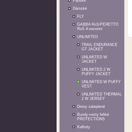
Pánské
Dámské
FLY
GABBA RoS/PERETTO
RoS 4-sezonní
UNLIMITED
TRAIL ENDURANCE
GT JACKET
UNLIMITED W
JACKET
UNLIMITED 2 W
PUFFY JACKET
UNLIMITED W PUFFY
VEST
UNLIMITED THERMAL
2 W JERSEY
Dresy zateplené
Bundy-vesty lehké
PROTECTIONS
Kalhoty