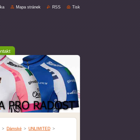
nka
Mapa stránek
RSS
Tisk
ntakt
>
Dámské
>
UNLIMITED
>