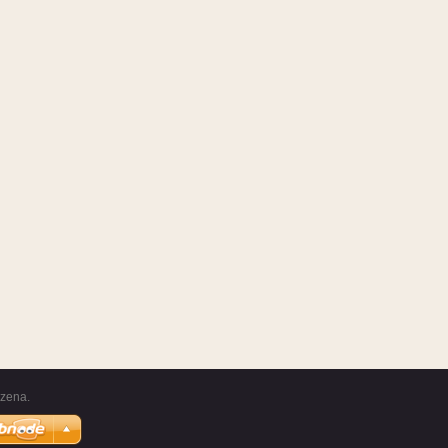
azena.