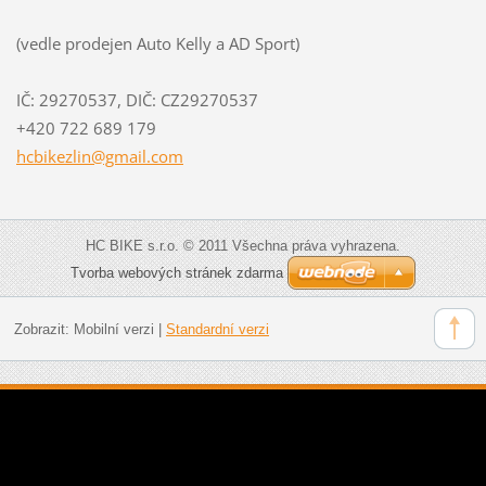
(vedle prodejen Auto Kelly a AD Sport)
IČ: 29270537, DIČ: CZ29270537
+420 722 689 179
hcbikezl
in@gmail
.com
HC BIKE s.r.o. © 2011 Všechna práva vyhrazena.
Tvorba webových stránek zdarma
Zobrazit:
Mobilní verzi
|
Standardní verzi