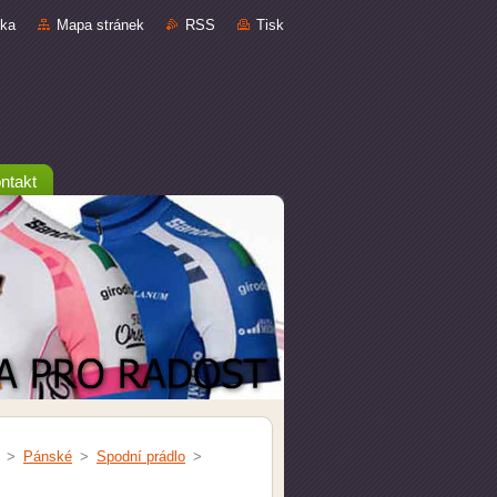
nka
Mapa stránek
RSS
Tisk
ntakt
>
Pánské
>
Spodní prádlo
>