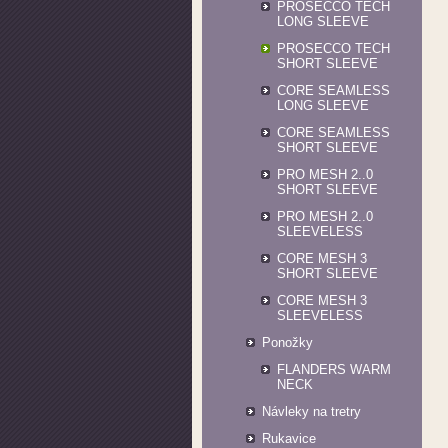
PROSECCO TECH
LONG SLEEVE
PROSECCO TECH
SHORT SLEEVE
CORE SEAMLESS
LONG SLEEVE
CORE SEAMLESS
SHORT SLEEVE
PRO MESH 2..0
SHORT SLEEVE
PRO MESH 2..0
SLEEVELESS
CORE MESH 3
SHORT SLEEVE
CORE MESH 3
SLEEVELESS
Ponožky
FLANDERS WARM
NECK
Návleky na tretry
Rukavice