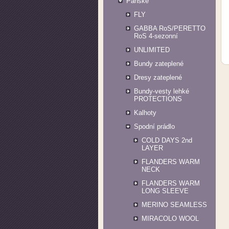
Pánské
FLY
GABBA RoS/PERETTO
RoS 4-sezonní
UNLIMITED
Bundy zateplené
Dresy zateplené
Bundy-vesty lehké
PROTECTIONS
Kalhoty
Spodní prádlo
COLD DAYS 2nd
LAYER
FLANDERS WARM
NECK
FLANDERS WARM
LONG SLEEVE
MERINO SEAMLESS
MIRACOLO WOOL