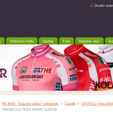
Úvodní strá
s
Oblečení Pells
Služby
Foto
Napište nám
Ko
HC BIKE - Kola pro radost, cyklosport.
>
Castelli
>
CASTELLI zima 2024
PROSECCO TECH SHORT SLEEVE