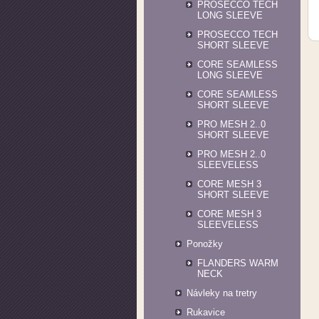
PROSECCO TECH
LONG SLEEVE
PROSECCO TECH
SHORT SLEEVE
CORE SEAMLESS
LONG SLEEVE
CORE SEAMLESS
SHORT SLEEVE
PRO MESH 2..0
SHORT SLEEVE
PRO MESH 2..0
SLEEVELESS
CORE MESH 3
SHORT SLEEVE
CORE MESH 3
SLEEVELESS
Ponožky
FLANDERS WARM
NECK
Návleky na tretry
Rukavice