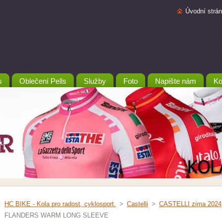
Úvodní strá
s
Oblečení Pells
Služby
Foto
Napište nám
Ko
HC BIKE - Kola pro radost, cyklosport.
>
Castelli
>
CASTELLI zima 2024
FLANDERS WARM LONG SLEEVE