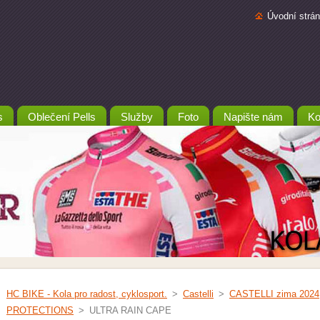
Úvodní strá
s
Oblečení Pells
Služby
Foto
Napište nám
Ko
HC BIKE - Kola pro radost, cyklosport.
>
Castelli
>
CASTELLI zima 2024
PROTECTIONS
>
ULTRA RAIN CAPE