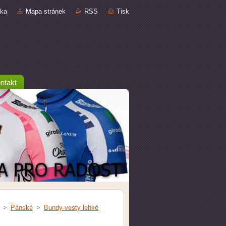
nka
Mapa stránek
RSS
Tisk
ntakt
>
Pánské
>
Bundy-vesty lehké