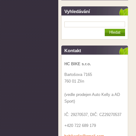
Vyhledávání
Kontakt
HC BIKE s.r.o.
Bartošova 7165
760 01 Zlín
(vedle prodejen Auto Kelly a AD
Sport)
IČ: 29270537, DIČ: CZ29270537
+420 722 689 179