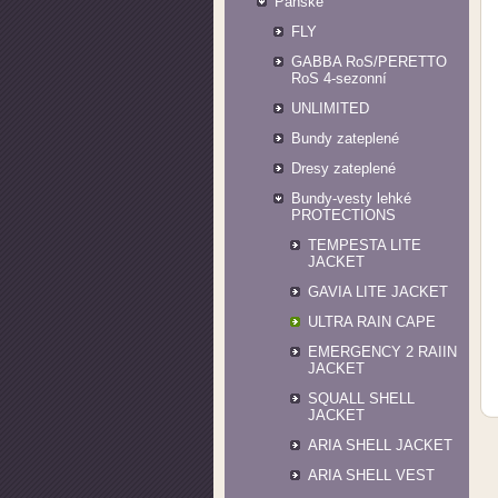
Pánské
FLY
GABBA RoS/PERETTO
RoS 4-sezonní
UNLIMITED
Bundy zateplené
Dresy zateplené
Bundy-vesty lehké
PROTECTIONS
TEMPESTA LITE
JACKET
GAVIA LITE JACKET
ULTRA RAIN CAPE
EMERGENCY 2 RAIIN
JACKET
SQUALL SHELL
JACKET
ARIA SHELL JACKET
ARIA SHELL VEST