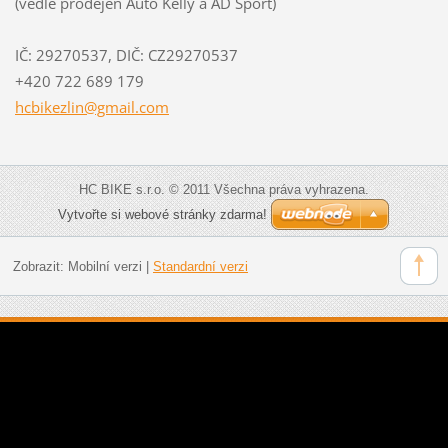
(vedle prodejen Auto Kelly a AD Sport)
IČ: 29270537, DIČ: CZ29270537
+420 722 689 179
hcbikezl
in@gmail
.com
HC BIKE s.r.o. © 2011 Všechna práva vyhrazena.
Vytvořte si webové stránky zdarma!
Zobrazit:
Mobilní verzi
|
Standardní verzi