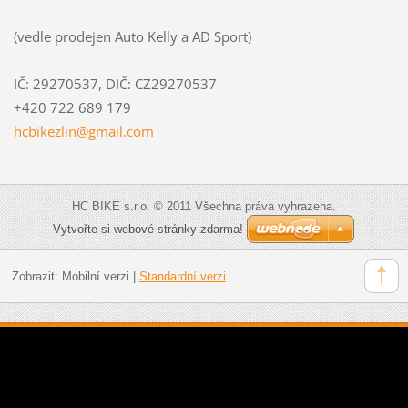
(vedle prodejen Auto Kelly a AD Sport)
IČ: 29270537, DIČ: CZ29270537
+420 722 689 179
hcbikezl
in@gmail
.com
HC BIKE s.r.o. © 2011 Všechna práva vyhrazena.
Vytvořte si webové stránky zdarma!
Zobrazit:
Mobilní verzi
|
Standardní verzi