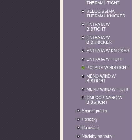
THERMAL TIGHT
VELOCISSIMA
THERMAL KNICKER
ENTRATA W
BIBTIGHT
ENTRATA W
BIBKNICKER
ENTRATA W KNICKER
ENTRATA W TIGHT
POLARE W BIBTIGHT
MENO WIND W
BIBTIGHT
MENO WIND W TIGHT
OMLOOP NANO W
BIBSHORT
Spodní prádlo
Ponožky
Rukavice
Návleky na tretry