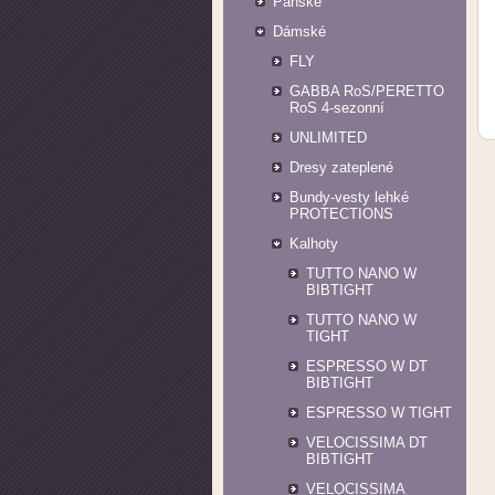
Pánské
Dámské
FLY
GABBA RoS/PERETTO
RoS 4-sezonní
UNLIMITED
Dresy zateplené
Bundy-vesty lehké
PROTECTIONS
Kalhoty
TUTTO NANO W
BIBTIGHT
TUTTO NANO W
TIGHT
ESPRESSO W DT
BIBTIGHT
ESPRESSO W TIGHT
VELOCISSIMA DT
BIBTIGHT
VELOCISSIMA