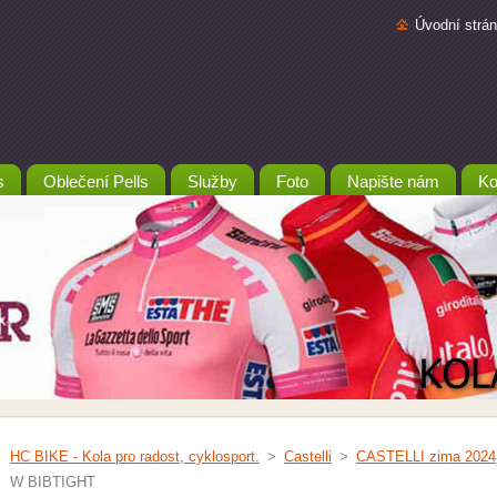
Úvodní strá
s
Oblečení Pells
Služby
Foto
Napište nám
Ko
HC BIKE - Kola pro radost, cyklosport.
>
Castelli
>
CASTELLI zima 2024
W BIBTIGHT