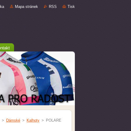
nka
Mapa stránek
RSS
Tisk
ntakt
>
Dámské
>
Kalhoty
>
POLARE