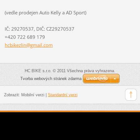
(vedle prodejen Auto Kelly a AD Sport)
IČ: 29270537, DIČ: CZ29270537
+420 722 689 179
hcbikezl
in@gmail
.com
HC BIKE s.r.o. © 2011 Všechna práva vyhrazena.
Tvorba webových stránek zdarma
Zobrazit:
Mobilní verzi
|
Standardní verzi