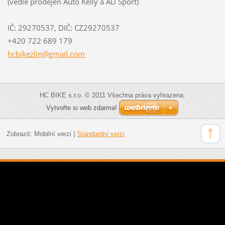
(vedle prodejen Auto Kelly a AD Sport)
IČ: 29270537, DIČ: CZ29270537
+420 722 689 179
hcbikezl
in@gmail
.com
HC BIKE s.r.o. © 2011 Všechna práva vyhrazena.
Vytvořte si web zdarma!
Zobrazit:
Mobilní verzi
|
Standardní verzi