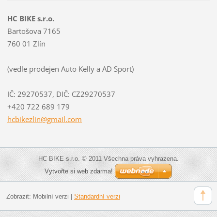
HC BIKE s.r.o.
Bartošova 7165
760 01 Zlín
(vedle prodejen Auto Kelly a AD Sport)
IČ: 29270537, DIČ: CZ29270537
+420 722 689 179
hcbikezl
in@gmail
.com
HC BIKE s.r.o. © 2011 Všechna práva vyhrazena.
Vytvořte si web zdarma!
Zobrazit:
Mobilní verzi
|
Standardní verzi